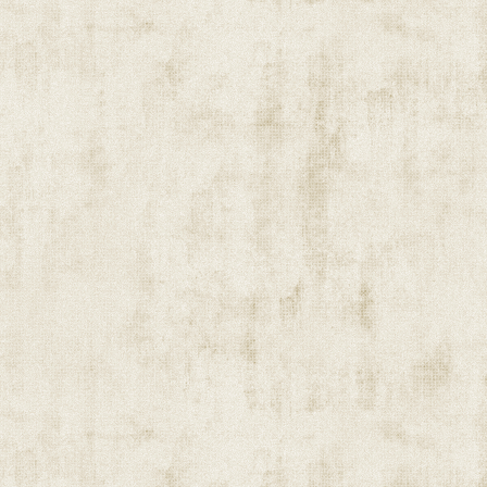
an. Die US Rails sind der allerbeste Bewei
der Tat mehr als die Summe seiner Teile. Jed
ihren Spielraum. Die gemeinsamen Songs s
Output aus dem eigenen Schaffen. So sind d
die stärksten Momente des Abends. Ein eig
„Blue-Rose-Haufen“ mit blindem Verständni
Funke springt auch im gut besuchten Lade
schon noch honoriert, wobei bei 15 €uronen
werden kann. Ein schöner Abend wars, groß
getroffen. Und Willy? Hat sich beide CD‘s g
Die Band:
Tom Gillam (Gitarre, Gesang)
Ben Arnold (Klavier, E-Piano, Orgel, G
Matt Muir (Schlagzeug, Gesang)
Joseph Parsons (Gitarre, Gesang)
Scott Bricklin (Bass, Gesang)
Setlist
:
Heart Don‘t Lie
Ring A Big Bell
Same Old You (Same Old Me)