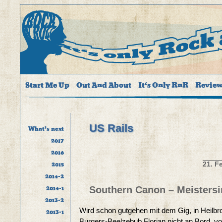
Start Me Up
Out And About
It‘s Only RnR
Review
US Rails
What’s next
2017
2016
2015
21. F
2014-2
2014-1
Southern Canon – Meistersi
2013-2
Wird schon gutgehen mit dem Gig, in Heilbro
2013-1
Burgers-Beelzebub Florian nicht an Bord, vor