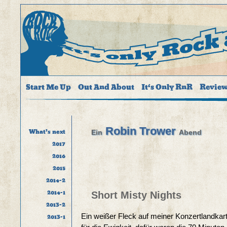
Start Me Up
Out And About
It‘s Only RnR
Review
Robin Trower
What’s next
Ein
Abend
2017
2016
2015
2014-2
2014-1
Short Misty Nights
2013-2
Ein weißer Fleck auf meiner Konzertlandkar
2013-1