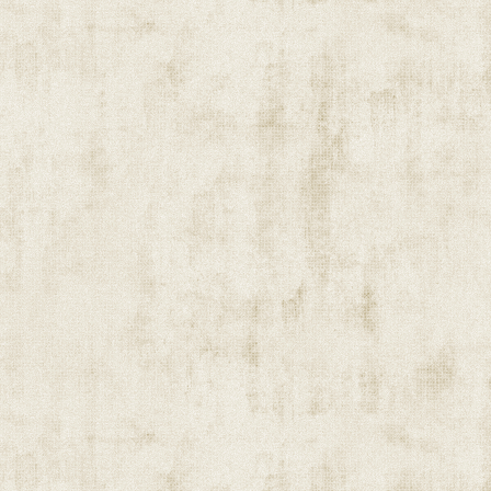
Attribut „der weiße Hendrix“ erscheint mir 
entdecke ich Parallelen, es handelt sich ab
„Provokation“, ich habe mich für den heutige
Shirt entschieden, kann der Meister nicht 
des Clubs. Ich bin jetzt fast ein wenig froh 
völlig anderen Sound. Was ist besser als zw
Schlagzeug? Klar, eine Gitarre, Bass und Sch
Jahren auf, einige Zeit auch mit Jack Bruce, 
triounerfahren ist. Im Rex steht die Band, o
ebenfalls als Trio auf der Bühne. Der Sänge
überzeugen. Keine Interaktion mit dem Publi
Texte ab, muss also ständig nach unten blick
seit dem 87er Album „Passion“ mit an Bord
Stimme eher dünn, das könnte aber auch da
Sound zu Beginn nicht optimal gemischt war.
Vocalpart nach drei bis vier Songs deutlich
bestehend aus Glenn Letsch am Bass und
spult routiniert ihr Programm ab. Dies darf
verstanden werden. Sie halten sich zurück, 
und geben kontrolliert Gas wenn es erforderl