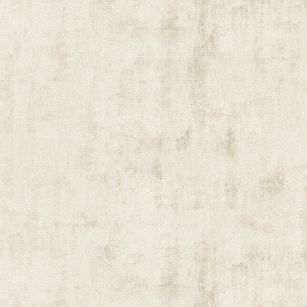
perfekt. Bei der der quasi Best-Of-Auswahl 
Risiko eben. Schwer einen Song herauszuhe
much longer“. Dem Publikum jedenfalls hat'
auch. Sie waren vom frenetischen Schlussap
überrumpelt, aber mindestens überrascht. 
vor den leider nur zwei Zugaben. Nach 70 Mi
strahlende Gesichter – auf beiden Seiten. E
hat er sicher. Zweifellos!
Am überzeugendsten für mich, neben der abs
Qualität, soweit sich das überhaupt sagen lä
Ein Abend ohne Anbiederung. Gibt es nicht 
Gunther Böhm