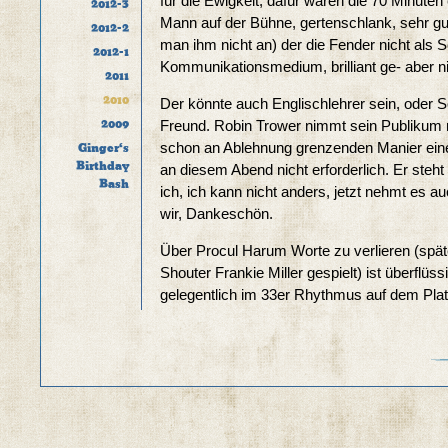
für die Ewigkeit, dafür waren die 70 Minuten
2012-3
Mann auf der Bühne, gertenschlank, sehr gu
2012-2
man ihm nicht an) der die Fender nicht als 
2012-1
Kommunikationsmedium, brilliant ge- aber nie
2011
2010
Der könnte auch Englischlehrer sein, oder So
2009
Freund. Robin Trower nimmt sein Publikum m
schon an Ablehnung grenzenden Manier eine
Ginger‘s
Birthday
an diesem Abend nicht erforderlich. Er steht
Bash
ich, ich kann nicht anders, jetzt nehmt es a
wir, Dankeschön.
Über Procul Harum Worte zu verlieren (spät
Shouter Frankie Miller gespielt) ist überflüss
gelegentlich im 33er Rhythmus auf dem Platte
Trower hat uns zwei der wichtigsten Gitarren
„Bridge Of Sighs“ (1974) und „Long Misty Da
epochalen „Sailing“-Version von Snoddy-Ro
auch „zelebriert“. Ein paar neue Songs müss
coming out in a few weeks), geändert hat sic
Die sechs Saiten werden nicht geprügelt, hi